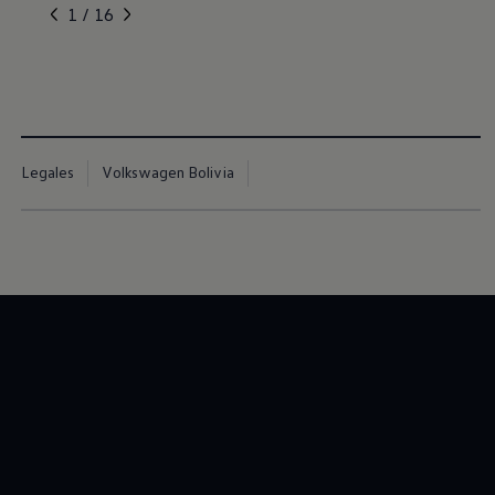
, 1 de 16
, 2 de 16
, 3 de 16
, 4 de 16
, 5 de 16
1 / 16
Legales
Volkswagen Bolivia