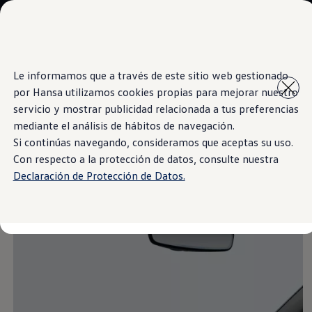
Modelos y Showrooms
Showrooms
SUVW
Cotizar
Saltar
Saltar al
E-commerce
Le informamos que a través de este sitio web gestionado
contenido
a pie
Test Drive
por Hansa utilizamos cookies propias para mejorar nuestro
principal
de
Information
Contáctenos
Marca y Experiencia
página
servicio y mostrar publicidad relacionada a tus preferencias
Volkswagen Bolivia
mediante el análisis de hábitos de navegación.
Espacio Exclusivo para Prensa
Si continúas navegando, consideramos que aceptas su uso.
Latin NCAP
Azul Noruega
Tengo un Volkswagen
Con respecto a la protección de datos, consulte nuestra
Manuales Volkswagen
Declaración de Protección de Datos.
Takata airbag recall campaign
Post Venta
Noticias