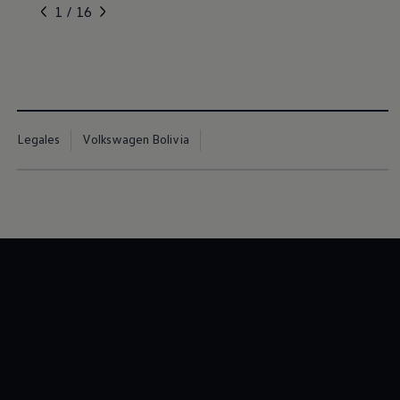
, 1 de 16
, 2 de 16
, 3 de 16
, 4 de 16
, 5 de 16
1 / 16
Legales
Volkswagen Bolivia