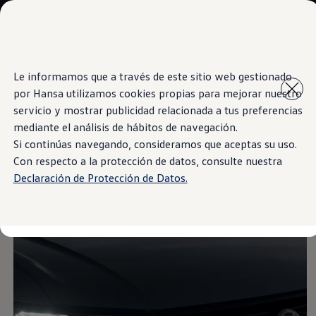
Modelos y Showrooms
Showrooms
SUVW
Cotizar
Saltar
Saltar al
E-commerce
Le informamos que a través de este sitio web gestionado
contenido
a pie
Test Drive
por Hansa utilizamos cookies propias para mejorar nuestro
principal
de
Information
Contáctenos
Marca y Experiencia
página
servicio y mostrar publicidad relacionada a tus preferencias
Volkswagen Bolivia
mediante el análisis de hábitos de navegación.
Espacio Exclusivo para Prensa
Si continúas navegando, consideramos que aceptas su uso.
Latin NCAP
Gris Platino
Tengo un Volkswagen
Con respecto a la protección de datos, consulte nuestra
Manuales Volkswagen
Declaración de Protección de Datos.
Takata airbag recall campaign
Post Venta
Noticias