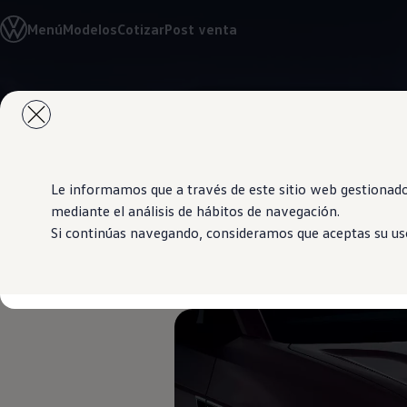
Modelos y Showrooms
Menú
Modelos
Cotizar
Post venta
Showrooms
SUVW
Cotizar
E-commerce
Saltar
Saltar al
Test Drive
contenido
a pie
Contáctenos
principal
de
Marca y Experiencia
página
Volkswagen Bolivia
Espacio Exclusivo para Prensa
Latin NCAP
Le informamos que a través de este sitio web gestionado
Tengo un Volkswagen
mediante el análisis de hábitos de navegación.
Manuales Volkswagen
Si continúas navegando, consideramos que aceptas su uso
Takata airbag recall campaign
Rojo Sunset
Post Venta
Noticias