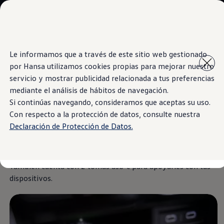
Modelos y Showrooms
Showrooms
SUVW
Cotizar
Saltar
Saltar al
E-commerce
Le informamos que a través de este sitio web gestionado
contenido
a pie
Test Drive
por Hansa utilizamos cookies propias para mejorar nuestro
principal
de
Information
Contáctenos
Marca y Experiencia
página
servicio y mostrar publicidad relacionada a tus preferencias
Volkswagen Bolivia
mediante el análisis de hábitos de navegación.
Espacio Exclusivo para Prensa
Si continúas navegando, consideramos que aceptas su uso.
Latin NCAP
Cargador inalámbrico
Tengo un Volkswagen
Con respecto a la protección de datos, consulte nuestra
Manuales Volkswagen
Declaración de Protección de Datos.
Takata airbag recall campaign
Post Venta
Adiós a los cables. El
Volkswagen
T‑Cross
ofrece un
Noticias
cargador inalámbrico para que te desocupes de los cables.
También cuenta con 2 tomas usb-c para apoyarles con tus
dispositivos.