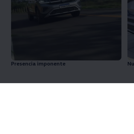
Presencia imponente
Nu
Nuevo Diseño
¡Renovado y sofisticado para llevarte en grande
estilo!