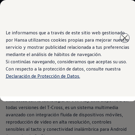
Modelos y Showrooms
Showrooms
SUVW
Cotizar
Saltar
Saltar al
E-commerce
Le informamos que a través de este sitio web gestionado
contenido
a pie
Test Drive
por Hansa utilizamos cookies propias para mejorar nuestro
principal
de
Information
Contáctenos
Marca y Experiencia
página
servicio y mostrar publicidad relacionada a tus preferencias
Volkswagen Bolivia
mediante el análisis de hábitos de navegación.
Espacio Exclusivo para Prensa
Si continúas navegando, consideramos que aceptas su uso.
Latin NCAP
Pantalla semiflotante
Tengo un Volkswagen
Con respecto a la protección de datos, consulte nuestra
Manuales Volkswagen
Declaración de Protección de Datos.
Takata airbag recall campaign
touch
Post Venta
Noticias
Interactúa con la tecnología. El VW Play está disponible en
todas versiones del
T‑Cross
, es un sistema multimedia
avanzado con integración fluida de dispositivos móviles,
reproducción de video en alta resolución, controles
sensibles al tacto y conectividad inalámbrica para Android