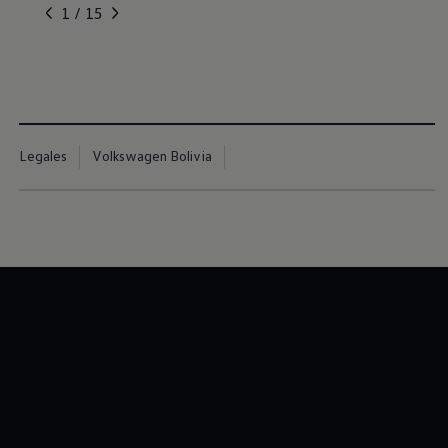
, 1 de 15
, 2 de 15
, 3 de 15
, 4 de 15
, 5 de 15
1 / 15
Legales
Volkswagen Bolivia