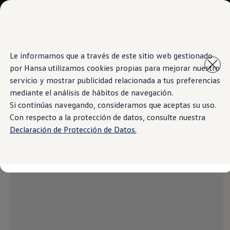
Modelos y Showrooms
Showrooms
SUVW
Cotizar
Saltar
Saltar al
E-commerce
Le informamos que a través de este sitio web gestionado
contenido
a pie
Test Drive
por Hansa utilizamos cookies propias para mejorar nuestro
principal
de
Information
Contáctenos
Marca y Experiencia
página
servicio y mostrar publicidad relacionada a tus preferencias
Volkswagen Bolivia
mediante el análisis de hábitos de navegación.
Espacio Exclusivo para Prensa
Si continúas navegando, consideramos que aceptas su uso.
Latin NCAP
Rojo Hipernova
Tengo un Volkswagen
Con respecto a la protección de datos, consulte nuestra
Manuales Volkswagen
Declaración de Protección de Datos.
Takata airbag recall campaign
Post Venta
Noticias