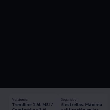
Versiones:
Seguridad:
Trendline 1.6L MSI /
5 estrellas. Máxima
Comfortline 1.6L
calificación en las