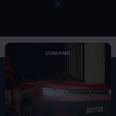
--:--
Remaining time, --: