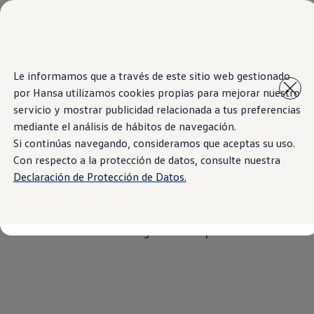
Modelos y Showrooms
Showrooms
SUVW
Cotizar
Inicio
Contacto
Saltar
Saltar al
E-commerce
Le informamos que a través de este sitio web gestionado
contenido
a pie
Test Drive
por Hansa utilizamos cookies propias para mejorar nuestro
principal
de
Contáctenos
Marca y Experiencia
página
servicio y mostrar publicidad relacionada a tus preferencias
Volkswagen Bolivia
mediante el análisis de hábitos de navegación.
¿Deseas más
Espacio Exclusivo para Prensa
Si continúas navegando, consideramos que aceptas su uso.
Latin NCAP
Tengo un Volkswagen
Con respecto a la protección de datos, consulte nuestra
información
?
Manuales Volkswagen
Declaración de Protección de Datos.
Takata airbag recall campaign
Post Venta
Noticias
Por favor, rellena este formulario y nos pondremos en
contacto contigo lo antes posible.