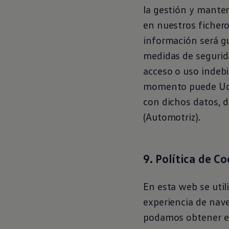
la gestión y manten
en nuestros fichero
información será gu
medidas de segurida
acceso o uso indebi
momento puede Ud. e
con dichos datos, di
(Automotriz).
9. Política de C
En esta web se util
experiencia de nav
podamos obtener est