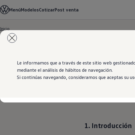
Modelos y Showrooms
Menú
Modelos
Cotizar
Post venta
Showrooms
SUVW
Cotizar
Inicio
E-commerce
Saltar
Saltar al
Test Drive
contenido
a pie
Contáctenos
principal
de
Marca y Experiencia
página
Volkswagen Bolivia
Espacio Exclusivo para Prensa
Latin NCAP
Le informamos que a través de este sitio web gestionado
Tengo un Volkswagen
mediante el análisis de hábitos de navegación.
Manuales Volkswagen
Si continúas navegando, consideramos que aceptas su uso
Takata airbag recall campaign
Post Venta
Noticias
1. Introducción