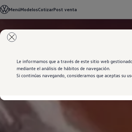
Modelos y Showrooms
Menú
Modelos
Cotizar
Post venta
Showrooms
SUVW
Cotizar
E-commerce
Saltar
Saltar al
Test Drive
contenido
a pie
Contáctenos
principal
de
Marca y Experiencia
página
Volkswagen Bolivia
Espacio Exclusivo para Prensa
Latin NCAP
Le informamos que a través de este sitio web gestionado
Tengo un Volkswagen
mediante el análisis de hábitos de navegación.
Manuales Volkswagen
Si continúas navegando, consideramos que aceptas su uso
Takata airbag recall campaign
Post Venta
Noticias