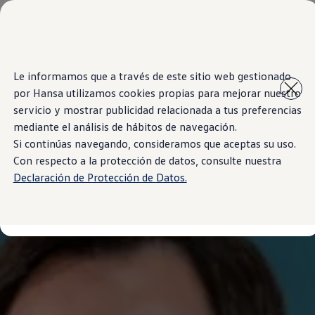
Modelos y Showrooms
Showrooms
SUVW
Cotizar
Saltar
Saltar al
E-commerce
Le informamos que a través de este sitio web gestionado
contenido
a pie
Test Drive
por Hansa utilizamos cookies propias para mejorar nuestro
principal
de
Contáctenos
Marca y Experiencia
página
servicio y mostrar publicidad relacionada a tus preferencias
Volkswagen Bolivia
mediante el análisis de hábitos de navegación.
Espacio Exclusivo para Prensa
Si continúas navegando, consideramos que aceptas su uso.
Latin NCAP
Tengo un Volkswagen
Con respecto a la protección de datos, consulte nuestra
Manuales Volkswagen
Declaración de Protección de Datos.
Takata airbag recall campaign
Post Venta
Noticias