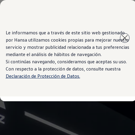
Modelos y Showrooms
Showrooms
SUVW
Cotizar
Saltar
Saltar al
E-commerce
Le informamos que a través de este sitio web gestionado
contenido
a pie
Test Drive
por Hansa utilizamos cookies propias para mejorar nuestro
principal
de
Contáctenos
Marca y Experiencia
página
servicio y mostrar publicidad relacionada a tus preferencias
Volkswagen Bolivia
mediante el análisis de hábitos de navegación.
Espacio Exclusivo para Prensa
Si continúas navegando, consideramos que aceptas su uso.
Latin NCAP
Tengo un Volkswagen
Con respecto a la protección de datos, consulte nuestra
Manuales Volkswagen
Declaración de Protección de Datos.
Takata airbag recall campaign
Post Venta
Noticias