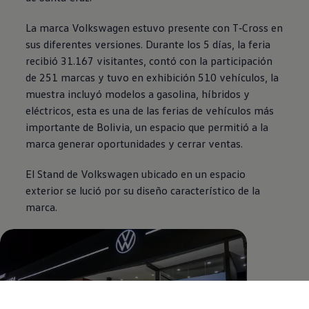
La marca
Volkswagen
estuvo presente con
T‑Cross
en
sus diferentes versiones. Durante los 5 días, la feria
recibió 31.167 visitantes, contó con la participación
de 251 marcas y tuvo en exhibición 510 vehículos, la
muestra incluyó modelos a gasolina, híbridos y
eléctricos, esta es una de las ferias de vehículos más
importante de Bolivia, un espacio que permitió a la
marca generar oportunidades y cerrar ventas.
El Stand de
Volkswagen
ubicado en un espacio
exterior se lució por su diseño característico de la
marca.