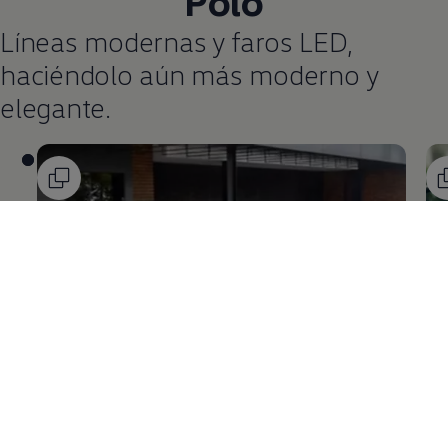
Polo
Líneas modernas y faros LED,
haciéndolo aún más moderno y
elegante.