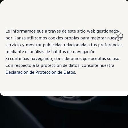
Modelos y Showrooms
Showrooms
SUVW
Cotizar
Saltar
Saltar al
E-commerce
Le informamos que a través de este sitio web gestionado
contenido
a pie
Test Drive
por Hansa utilizamos cookies propias para mejorar nuestro
principal
de
Contáctenos
Marca y Experiencia
página
servicio y mostrar publicidad relacionada a tus preferencias
Volkswagen Bolivia
mediante el análisis de hábitos de navegación.
Espacio Exclusivo para Prensa
Si continúas navegando, consideramos que aceptas su uso.
Latin NCAP
Tengo un Volkswagen
Con respecto a la protección de datos, consulte nuestra
Manuales Volkswagen
Declaración de Protección de Datos.
Takata airbag recall campaign
Post Venta
Noticias