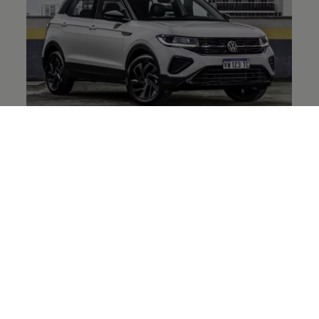
El
Volkswagen
T‑Cross
vuelve a alcanzar la
máxima calificación de seguridad