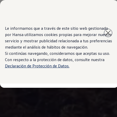
Modelos y Showrooms
Showrooms
SUVW
Cotizar
Saltar
Saltar al
E-commerce
Le informamos que a través de este sitio web gestionado
contenido
a pie
Test Drive
por Hansa utilizamos cookies propias para mejorar nuestro
principal
de
Contáctenos
Marca y Experiencia
página
servicio y mostrar publicidad relacionada a tus preferencias
Volkswagen Bolivia
mediante el análisis de hábitos de navegación.
Espacio Exclusivo para Prensa
Si continúas navegando, consideramos que aceptas su uso.
Latin NCAP
Tengo un Volkswagen
Con respecto a la protección de datos, consulte nuestra
Manuales Volkswagen
Declaración de Protección de Datos.
Takata airbag recall campaign
Post Venta
Noticias