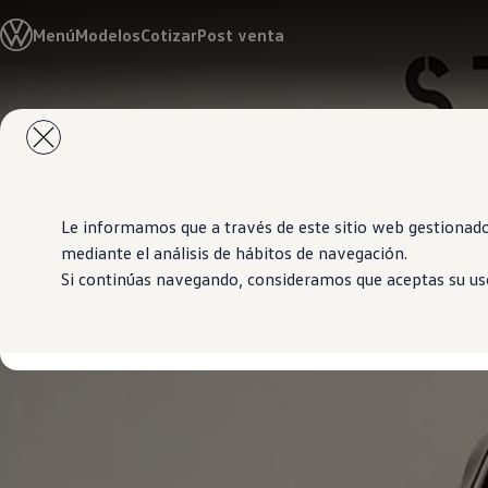
Modelos y Showrooms
Menú
Modelos
Cotizar
Post venta
Showrooms
SUVW
Cotizar
E-commerce
Saltar
Saltar al
Test Drive
contenido
a pie
Contáctenos
principal
de
Marca y Experiencia
página
Volkswagen Bolivia
Espacio Exclusivo para Prensa
Latin NCAP
Le informamos que a través de este sitio web gestionado
Tengo un Volkswagen
mediante el análisis de hábitos de navegación.
Manuales Volkswagen
Si continúas navegando, consideramos que aceptas su uso
Takata airbag recall campaign
Post Venta
Noticias