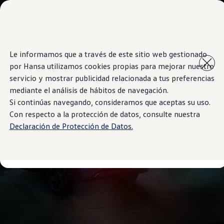
Modelos y Showrooms
Showrooms
SUVW
Cotizar
Saltar
Saltar al
E-commerce
Le informamos que a través de este sitio web gestionado
contenido
a pie
Test Drive
por Hansa utilizamos cookies propias para mejorar nuestro
principal
de
Contáctenos
Marca y Experiencia
página
servicio y mostrar publicidad relacionada a tus preferencias
Volkswagen Bolivia
mediante el análisis de hábitos de navegación.
Espacio Exclusivo para Prensa
Si continúas navegando, consideramos que aceptas su uso.
Latin NCAP
Tengo un Volkswagen
Con respecto a la protección de datos, consulte nuestra
Manuales Volkswagen
Declaración de Protección de Datos.
Takata airbag recall campaign
Post Venta
Noticias