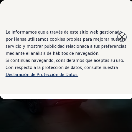
Modelos y Showrooms
Showrooms
SUVW
Cotizar
Saltar
Saltar al
E-commerce
Le informamos que a través de este sitio web gestionado
contenido
a pie
Test Drive
por Hansa utilizamos cookies propias para mejorar nuestro
principal
de
Contáctenos
Marca y Experiencia
página
servicio y mostrar publicidad relacionada a tus preferencias
Volkswagen Bolivia
mediante el análisis de hábitos de navegación.
Espacio Exclusivo para Prensa
Si continúas navegando, consideramos que aceptas su uso.
Latin NCAP
Tengo un Volkswagen
Con respecto a la protección de datos, consulte nuestra
Manuales Volkswagen
Declaración de Protección de Datos.
Takata airbag recall campaign
Post Venta
Noticias