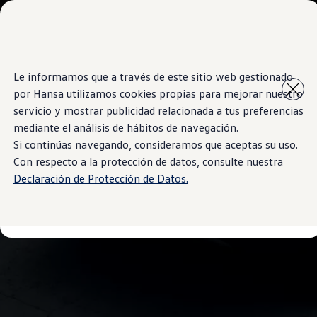
Modelos y Showrooms
Showrooms
SUVW
Cotizar
Saltar
Saltar al
E-commerce
Le informamos que a través de este sitio web gestionado
contenido
a pie
Test Drive
por Hansa utilizamos cookies propias para mejorar nuestro
principal
de
Contáctenos
Marca y Experiencia
página
servicio y mostrar publicidad relacionada a tus preferencias
Volkswagen Bolivia
mediante el análisis de hábitos de navegación.
Espacio Exclusivo para Prensa
Si continúas navegando, consideramos que aceptas su uso.
Latin NCAP
Tengo un Volkswagen
Con respecto a la protección de datos, consulte nuestra
Manuales Volkswagen
Declaración de Protección de Datos.
Takata airbag recall campaign
Post Venta
Noticias