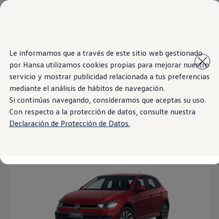
Modelos y Showrooms
Showrooms
SUVW
Cotizar
Inicio
Modelos y Showrooms
Saltar
Saltar al
E-commerce
Le informamos que a través de este sitio web gestionado
contenido
a pie
Test Drive
por Hansa utilizamos cookies propias para mejorar nuestro
principal
de
Contáctenos
Marca y Experiencia
página
servicio y mostrar publicidad relacionada a tus preferencias
6
Models
Volkswagen Bolivia
mediante el análisis de hábitos de navegación.
Espacio Exclusivo para Prensa
Si continúas navegando, consideramos que aceptas su uso.
Latin NCAP
Tengo un Volkswagen
Con respecto a la protección de datos, consulte nuestra
Manuales Volkswagen
Hatchback
SUV
Filtros
Declaración de Protección de Datos.
Takata airbag recall campaign
Post Venta
Noticias