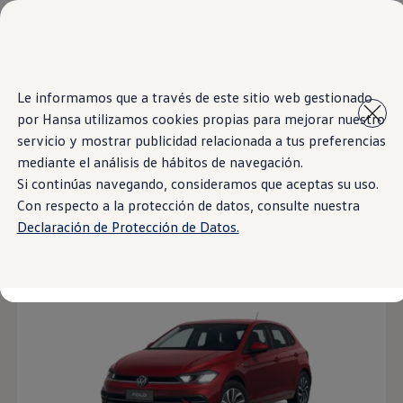
Modelos y Showrooms
Showrooms
SUVW
Cotizar
Inicio
Modelos y Showrooms
Saltar
Saltar al
E-commerce
Le informamos que a través de este sitio web gestionado
contenido
a pie
Test Drive
por Hansa utilizamos cookies propias para mejorar nuestro
principal
de
Contáctenos
Marca y Experiencia
página
servicio y mostrar publicidad relacionada a tus preferencias
6
Models
Volkswagen Bolivia
mediante el análisis de hábitos de navegación.
Espacio Exclusivo para Prensa
Si continúas navegando, consideramos que aceptas su uso.
Latin NCAP
Tengo un Volkswagen
Con respecto a la protección de datos, consulte nuestra
Manuales Volkswagen
Hatchback
SUV
Filtros
Declaración de Protección de Datos.
Takata airbag recall campaign
Post Venta
Noticias