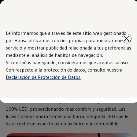
Modelos y Showrooms
Showrooms
SUVW
Cotizar
Saltar
Saltar al
E-commerce
Le informamos que a través de este sitio web gestionado
contenido
a pie
Test Drive
por Hansa utilizamos cookies propias para mejorar nuestro
principal
de
Information
Contáctenos
Marca y Experiencia
página
servicio y mostrar publicidad relacionada a tus preferencias
Volkswagen Bolivia
mediante el análisis de hábitos de navegación.
Espacio Exclusivo para Prensa
Si continúas navegando, consideramos que aceptas su uso.
Latin NCAP
Nuevos faros y luces
Tengo un Volkswagen
Con respecto a la protección de datos, consulte nuestra
Manuales Volkswagen
Declaración de Protección de Datos.
Takata airbag recall campaign
Led
Post Venta
Noticias
El Nuevo
T‑Cross
viene equipado con faros y luces traseras
100% LED, proporcionando más confort y seguridad. Las
luces traseras ahora tienen una barra integrada LED que le
da al coche un aspecto aún más único e inconfundible