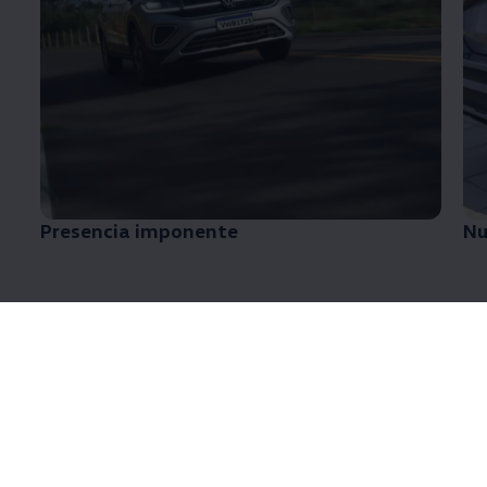
Presencia imponente
Nu
Nuevo Diseño
¡Renovado y sofisticado para llevarte en grande
estilo!